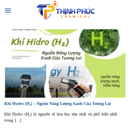
Chuyển
đến
nội
dung
Khí Hydro (H₂) – Nguồn Năng Lượng Xanh Của Tương Lai
Khí Hydro (H₂) là nguyên tố hóa học nhẹ nhất và phổ biến nhất
trong [...]