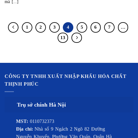
mà [...]
1
2
3
4
5
6
7
…
13
CÔNG TY TNHH XUẤT NHẬP KHẨU HÓA CHẤT
THỊNH PHÚC
Trụ sở chính Hà Nội
MST:
0110732373
Địa chỉ:
Nhà số 9 Ngách 2 Ngõ 82 Đường
Nguyễn Khuyến, Phường Văn Quán, Quận Hà