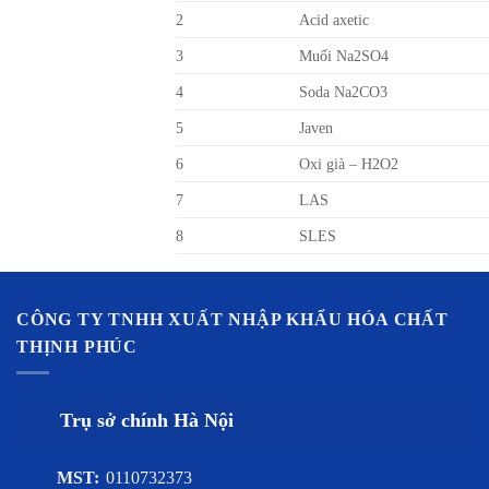
2
Acid axetic
3
Muối Na2SO4
4
Soda Na2CO3
5
Javen
6
Oxi già – H2O2
7
LAS
8
SLES
CÔNG TY TNHH XUẤT NHẬP KHẨU HÓA CHẤT
THỊNH PHÚC
Trụ sở chính Hà Nội
MST:
0110732373