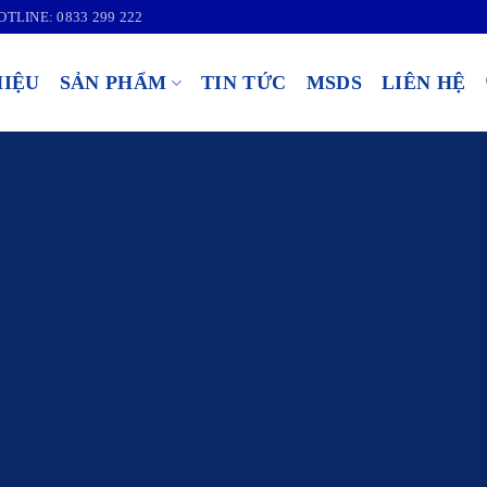
OTLINE: 0833 299 222
HIỆU
SẢN PHẨM
TIN TỨC
MSDS
LIÊN HỆ