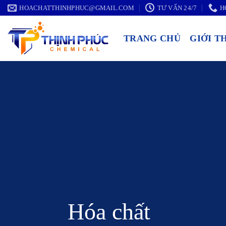
Chuyển
HOACHATTHINHPHUC@GMAIL.COM
TƯ VẤN 24/7
H
đến
nội
TRANG CHỦ
GIỚI T
dung
Hóa chất