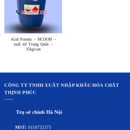
Acid Formic – HCOOH –
xuất xứ Trung Quốc –
35kg/can
CÔNG TY TNHH XUẤT NHẬP KHẨU HÓA CHẤT
THỊNH PHÚC
Trụ sở chính Hà Nội
MST:
0110732373