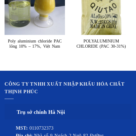
Poly aluminium chloride PAC
POLYALUMINIUM
lỏng 10% – 17%, Việt Nam
CHLORIDE (PAC 30-31%)
CÔNG TY TNHH XUẤT NHẬP KHẨU HÓA CHẤT
THỊNH PHÚC
Trụ sở chính Hà Nội
MST:
0110732373
Địa chỉ:
Nhà số 9 Ngách 2 Ngõ 82 Đường