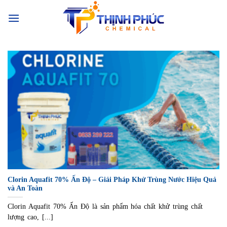
Chuyển
đến
nội
dung
Clorin Aquafit 70% Ấn Độ – Giải Pháp Khử Trùng Nước Hiệu Quả
và An Toàn
Clorin Aquafit 70% Ấn Độ là sản phẩm hóa chất khử trùng chất
lượng cao, [...]