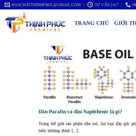
Chuyển
HOACHATTHINHPHUC@GMAIL.COM
TƯ VẤN 24/7
H
đến
nội
TRANG CHỦ
GIỚI T
dung
Dầu Parafin và dầu Naphthenic là gì?
Trong thế giới sản phẩm dầu mỏ, hai loại dầu gốc ph
biến thường được [...]