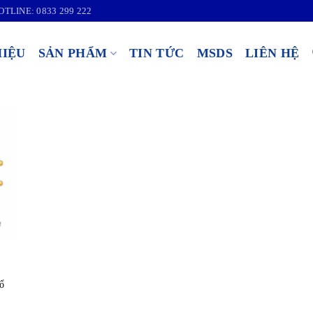
OTLINE: 0833 299 222
HIỆU
SẢN PHẨM
TIN TỨC
MSDS
LIÊN HỆ
ổ