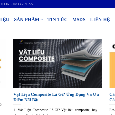
OTLINE: 0833 299 222
HIỆU
SẢN PHẨM
TIN TỨC
MSDS
LIÊN HỆ
Vật Liệu Composite Là Gì? Ứng Dụng Và Ưu
Cá
Điểm Nổi Bật
Cô
ổ
1. Vật Liệu Composite Là Gì? Vật liệu composite, hay
Eth