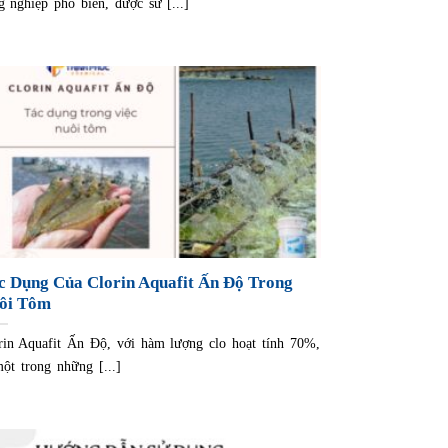
g nghiệp phổ biến, được sử [...]
c Dụng Của Clorin Aquafit Ấn Độ Trong
ôi Tôm
rin Aquafit Ấn Độ, với hàm lượng clo hoạt tính 70%,
một trong những [...]