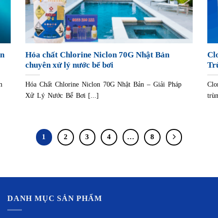
An
Hóa chất Chlorine Niclon 70G Nhật Bản
Cl
chuyên xử lý nước bể bơi
Tr
m
Hóa Chất Chlorine Niclon 70G Nhật Bản – Giải Pháp
Clo
Xử Lý Nước Bể Bơi [...]
trù
1
2
3
4
…
8
DANH MỤC SẢN PHẨM