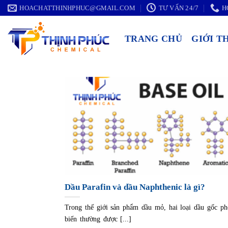
Chuyển
HOACHATTHINHPHUC@GMAIL.COM
TƯ VẤN 24/7
H
đến
nội
TRANG CHỦ
GIỚI T
dung
Dầu Parafin và dầu Naphthenic là gì?
Trong thế giới sản phẩm dầu mỏ, hai loại dầu gốc ph
biến thường được [...]