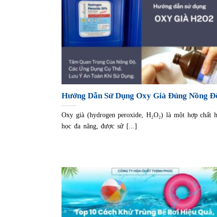
Hướng Dẫn Sử Dụng Oxy Già Đúng Nồng Đ
Oxy già (hydrogen peroxide, H₂O₂) là một hợp chất 
học đa năng, được sử [...]