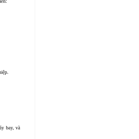
iến:
iệp.
áy bay, và