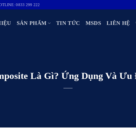
OTLINE: 0833 299 222
HIỆU
SẢN PHẨM
TIN TỨC
MSDS
LIÊN HỆ
mposite Là Gì? Ứng Dụng Và Ưu 