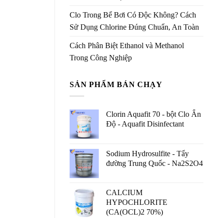
Clo Trong Bể Bơi Có Độc Không? Cách
Sử Dụng Chlorine Đúng Chuẩn, An Toàn
Cách Phân Biệt Ethanol và Methanol
Trong Công Nghiệp
SẢN PHẨM BÁN CHẠY
Clorin Aquafit 70 - bột Clo Ấn
Độ - Aquafit Disinfectant
Sodium Hydrosulfite - Tẩy
đường Trung Quốc - Na2S2O4
CALCIUM
HYPOCHLORITE
(CA(OCL)2 70%)