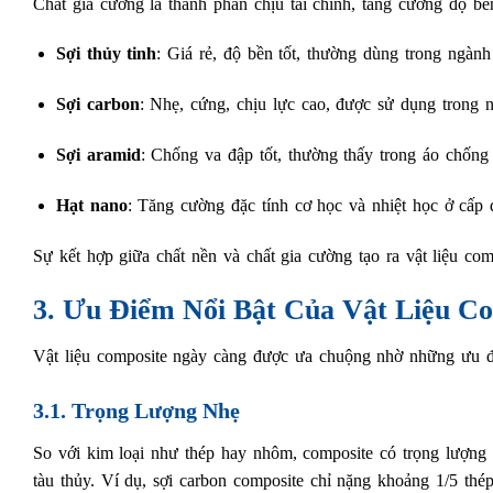
Chất gia cường là thành phần chịu tải chính, tăng cường độ bề
Sợi thủy tinh
: Giá rẻ, độ bền tốt, thường dùng trong ngàn
Sợi carbon
: Nhẹ, cứng, chịu lực cao, được sử dụng trong 
Sợi aramid
: Chống va đập tốt, thường thấy trong áo chống
Hạt nano
: Tăng cường đặc tính cơ học và nhiệt học ở cấp 
Sự kết hợp giữa chất nền và chất gia cường tạo ra vật liệu com
3. Ưu Điểm Nổi Bật Của Vật Liệu C
Vật liệu composite ngày càng được ưa chuộng nhờ những ưu đi
3.1. Trọng Lượng Nhẹ
So với kim loại như thép hay nhôm, composite có trọng lượng 
tàu thủy. Ví dụ, sợi carbon composite chỉ nặng khoảng 1/5 t