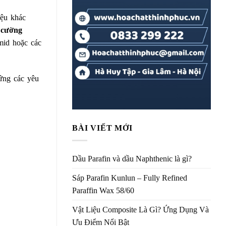
iệu khác
 cường
amid hoặc các
 ứng các yêu
BÀI VIẾT MỚI
Dầu Parafin và dầu Naphthenic là gì?
Sáp Parafin Kunlun – Fully Refined
Paraffin Wax 58/60
Vật Liệu Composite Là Gì? Ứng Dụng Và
Ưu Điểm Nổi Bật