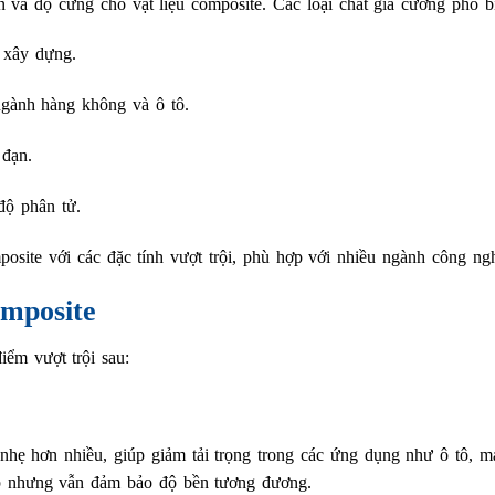
n và độ cứng cho vật liệu composite. Các loại chất gia cường phổ b
h xây dựng.
ngành hàng không và ô tô.
 đạn.
độ phân tử.
posite với các đặc tính vượt trội, phù hợp với nhiều ngành công ngh
omposite
ểm vượt trội sau:
nhẹ hơn nhiều, giúp giảm tải trọng trong các ứng dụng như ô tô, m
hép nhưng vẫn đảm bảo độ bền tương đương.