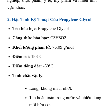
nghiệp, thực phẩm, y tế, mỹ phẩm và nhiều lĩnh
vực khác.
2. Đặc Tính Kỹ Thuật Của Propylene Glycol
Tên hóa học
: Propylene Glycol
Công thức hóa học
: C3H8O2
Khối lượng phân tử
: 76,09 g/mol
Điểm sôi
: 188°C
Điểm đông đặc
: -59°C
Tính chất vật lý
:
Lỏng, không màu, nhớt.
Tan hoàn toàn trong nước và nhiều dung
môi hữu cơ.