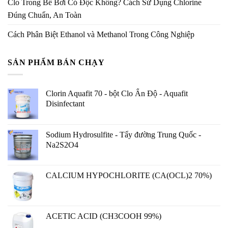
Clo Trong Bể Bơi Có Độc Không? Cách Sử Dụng Chlorine
Đúng Chuẩn, An Toàn
Cách Phân Biệt Ethanol và Methanol Trong Công Nghiệp
SẢN PHẨM BÁN CHẠY
Clorin Aquafit 70 - bột Clo Ấn Độ - Aquafit
Disinfectant
Sodium Hydrosulfite - Tẩy đường Trung Quốc -
Na2S2O4
CALCIUM HYPOCHLORITE (CA(OCL)2 70%)
ACETIC ACID (CH3COOH 99%)