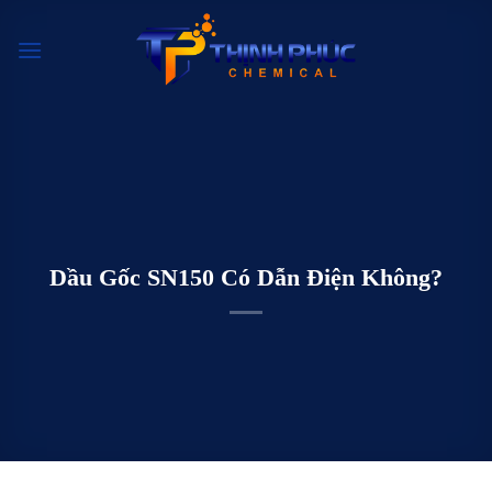
Chuyển
đến
nội
dung
Dầu Gốc SN150 Có Dẫn Điện Không?