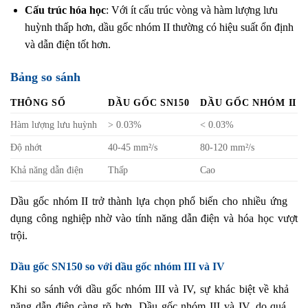
Cấu trúc hóa học
: Với ít cấu trúc vòng và hàm lượng lưu
huỳnh thấp hơn, dầu gốc nhóm II thường có hiệu suất ổn định
và dẫn điện tốt hơn.
Bảng so sánh
THÔNG SỐ
DẦU GỐC SN150
DẦU GỐC NHÓM II
Hàm lượng lưu huỳnh
> 0.03%
< 0.03%
Độ nhớt
40-45 mm²/s
80-120 mm²/s
Khả năng dẫn điện
Thấp
Cao
Dầu gốc nhóm II trở thành lựa chọn phổ biến cho nhiều ứng
dụng công nghiệp nhờ vào tính năng dẫn điện và hóa học vượt
trội.
Dầu gốc SN150 so với dầu gốc nhóm III và IV
Khi so sánh với dầu gốc nhóm III và IV, sự khác biệt về khả
năng dẫn điện càng rõ hơn. Dầu gốc nhóm III và IV, do quá