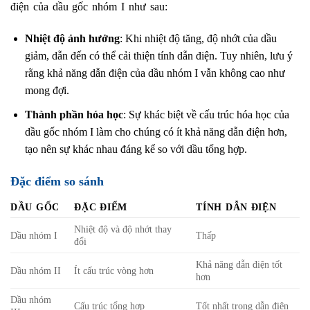
điện của dầu gốc nhóm I như sau:
Nhiệt độ ảnh hưởng
: Khi nhiệt độ tăng, độ nhớt của dầu
giảm, dẫn đến có thể cải thiện tính dẫn điện. Tuy nhiên, lưu ý
rằng khả năng dẫn điện của dầu nhóm I vẫn không cao như
mong đợi.
Thành phần hóa học
: Sự khác biệt về cấu trúc hóa học của
dầu gốc nhóm I làm cho chúng có ít khả năng dẫn điện hơn,
tạo nên sự khác nhau đáng kể so với dầu tổng hợp.
Đặc điểm so sánh
DẦU GỐC
ĐẶC ĐIỂM
TÍNH DẪN ĐIỆN
Nhiệt độ và độ nhớt thay
Dầu nhóm I
Thấp
đổi
Khả năng dẫn điện tốt
Dầu nhóm II
Ít cấu trúc vòng hơn
hơn
Dầu nhóm
Cấu trúc tổng hợp
Tốt nhất trong dẫn điện