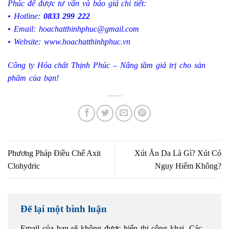
Phúc để được tư vấn và báo giá chi tiết:
• Hotline:
0833 299 222
• Email:
hoachatthinhphuc@gmail.com
• Website:
www.hoachatthinhphuc.vn
Công ty Hóa chất Thịnh Phúc – Nâng tầm giá trị cho sản
phẩm của bạn!
Phương Pháp Điều Chế Axit
Xút Ăn Da Là Gì? Xút Có
Clohydric
Nguy Hiểm Không?
Để lại một bình luận
Email của bạn sẽ không được hiển thị công khai.
Các