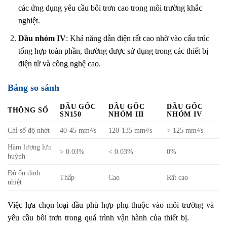
các ứng dụng yêu cầu bôi trơn cao trong môi trường khắc
nghiệt.
Dầu nhóm IV
: Khả năng dẫn điện rất cao nhờ vào cấu trúc
tổng hợp toàn phần, thường được sử dụng trong các thiết bị
điện tử và công nghệ cao.
Bảng so sánh
DẦU GỐC
DẦU GỐC
DẦU GỐC
THÔNG SỐ
SN150
NHÓM III
NHÓM IV
Chỉ số độ nhớt
40-45 mm²/s
120-135 mm²/s
> 125 mm²/s
Hàm lượng lưu
> 0.03%
< 0.03%
0%
huỳnh
Độ ổn định
Thấp
Cao
Rất cao
nhiệt
Việc lựa chọn loại dầu phù hợp phụ thuộc vào môi trường và
yêu cầu bôi trơn trong quá trình vận hành của thiết bị.