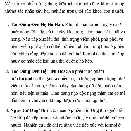
Mặc dù có nhiều ứng dụng hữu ích, formol cũng là một trong
những tác nhân gây hại nghiêm trọng tới sức khỏe con người.
Tác Động Đến Hệ Hô Hấp
: Khi hít phải formol, ngay cả ở
mức nồng độ thấp, có thể gây kích ứng niêm mạc mắt, mũi và
họng. Nếu tiếp xúc lâu dài, tình trạng viêm phổi, phù phổi và
bệnh viêm phế quản có thể trở nên nghiêm trọng hơn. Nghiên
cứu chỉ ra rằng tiếp xúc lâu dài với hơi formol có thể làm tăng
nguy cơ mắc các loại ung thư đường hô hấp.
Tác Động Đến Hệ Tiêu Hóa
: Ăn phải thực phẩm
ướp
formol
có thể gây ra nhiều triệu chứng nghiêm trọng như
viêm ruột cấp tính, viêm dạ dày, đau bụng dữ dội, buồn nôn,
nôn, tiểu tiện ra máu. Tình trạng ngộ độc nặng thậm chí có thể
dẫn đến tử vong nếu không được cứu chữa kịp thời.
Nguy Cơ Ung Thư
: Cơ quan Nghiên cứu Ung thư Quốc tế
(IARC) đã xếp formol vào nhóm chất gây ung thư đối với con
người. Nghiên cứu đã chỉ ra rằng việc tiếp xúc với formol ở