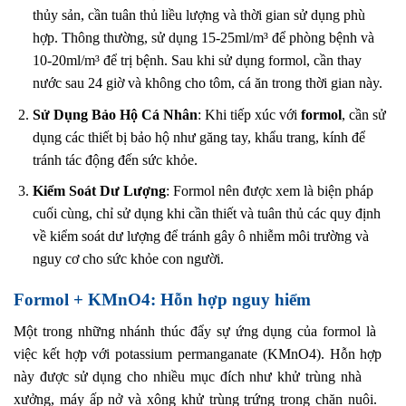
thủy sản, cần tuân thủ liều lượng và thời gian sử dụng phù
hợp. Thông thường, sử dụng 15-25ml/m³ để phòng bệnh và
10-20ml/m³ để trị bệnh. Sau khi sử dụng formol, cần thay
nước sau 24 giờ và không cho tôm, cá ăn trong thời gian này.
Sử Dụng Bảo Hộ Cá Nhân
: Khi tiếp xúc với
formol
, cần sử
dụng các thiết bị bảo hộ như găng tay, khẩu trang, kính để
tránh tác động đến sức khỏe.
Kiểm Soát Dư Lượng
: Formol nên được xem là biện pháp
cuối cùng, chỉ sử dụng khi cần thiết và tuân thủ các quy định
về kiểm soát dư lượng để tránh gây ô nhiễm môi trường và
nguy cơ cho sức khỏe con người.
Formol + KMnO4: Hỗn hợp nguy hiểm
Một trong những nhánh thúc đẩy sự ứng dụng của formol là
việc kết hợp với potassium permanganate (KMnO4). Hỗn hợp
này được sử dụng cho nhiều mục đích như khử trùng nhà
xưởng, máy ấp nở và xông khử trùng trứng trong chăn nuôi.