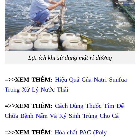
Lợi ích khi sử dụng mật rỉ đường
=>>XEM THÊM:
Hiệu Quả Của Natri Sunfua
Trong Xử Lý Nước Thải
=>>XEM THÊM:
Cách Dùng Thuốc Tím Để
Chữa Bệnh Nấm Và Ký Sinh Trùng Cho Cá
=>>XEM THÊM
:
Hóa chất PAC (Poly