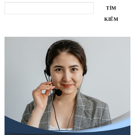
TÌM
KIẾM