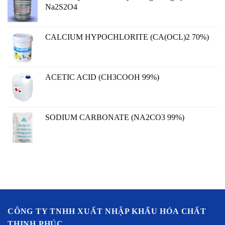
Na2S2O4
CALCIUM HYPOCHLORITE (CA(OCL)2 70%)
ACETIC ACID (CH3COOH 99%)
SODIUM CARBONATE (NA2CO3 99%)
CÔNG TY TNHH XUẤT NHẬP KHẨU HÓA CHẤT
THỊNH PHÚC