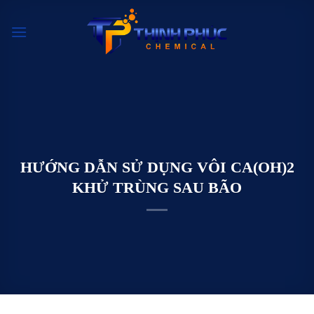
Chuyển
đến
nội
dung
HƯỚNG DẪN SỬ DỤNG VÔI CA(OH)2
KHỬ TRÙNG SAU BÃO