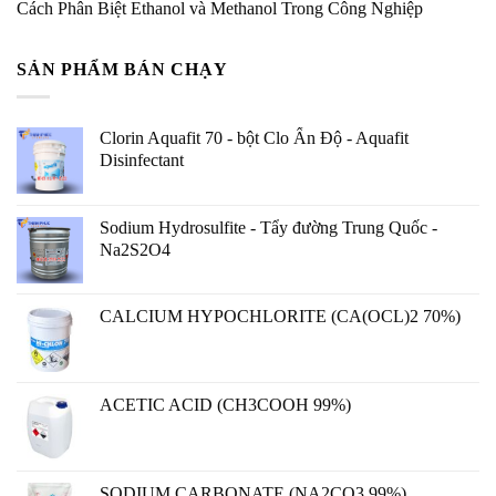
Cách Phân Biệt Ethanol và Methanol Trong Công Nghiệp
SẢN PHẨM BÁN CHẠY
Clorin Aquafit 70 - bột Clo Ấn Độ - Aquafit
Disinfectant
Sodium Hydrosulfite - Tẩy đường Trung Quốc -
Na2S2O4
CALCIUM HYPOCHLORITE (CA(OCL)2 70%)
ACETIC ACID (CH3COOH 99%)
SODIUM CARBONATE (NA2CO3 99%)