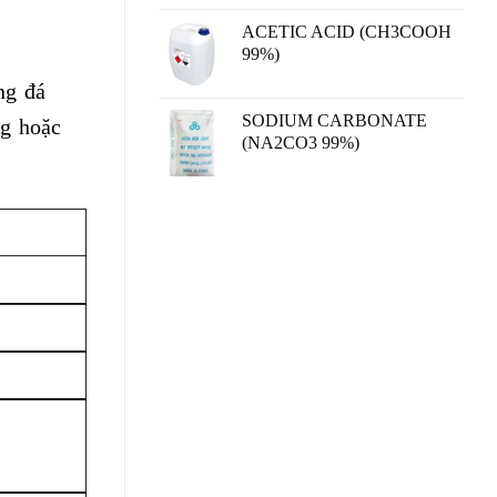
ACETIC ACID (CH3COOH
99%)
ng đá
SODIUM CARBONATE
ng hoặc
(NA2CO3 99%)