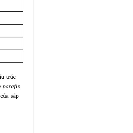
u trúc
 parafin
 của sáp