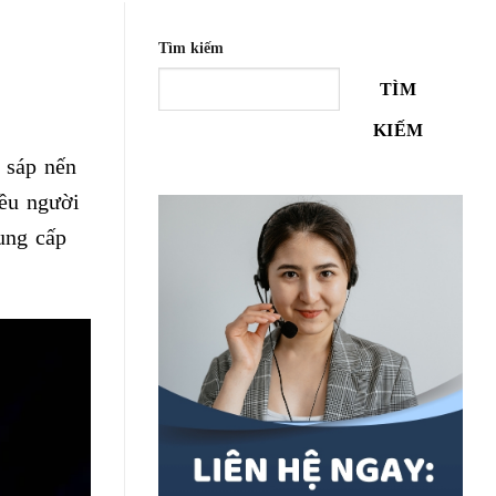
Tìm kiếm
TÌM
KIẾM
 sáp nến
iều người
cung cấp