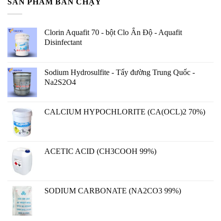
SẢN PHẨM BÁN CHẠY
Clorin Aquafit 70 - bột Clo Ấn Độ - Aquafit
Disinfectant
Sodium Hydrosulfite - Tẩy đường Trung Quốc -
Na2S2O4
CALCIUM HYPOCHLORITE (CA(OCL)2 70%)
ACETIC ACID (CH3COOH 99%)
SODIUM CARBONATE (NA2CO3 99%)