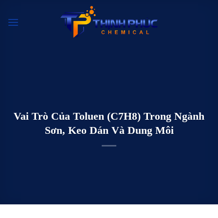
Chuyển
đến
nội
dung
Vai Trò Của Toluen (C7H8) Trong Ngành
Sơn, Keo Dán Và Dung Môi